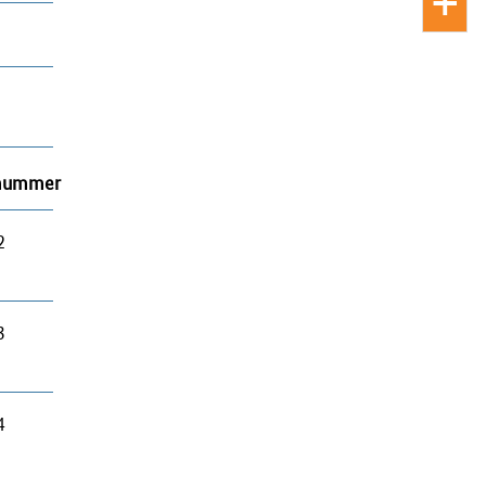
snummer
2
3
4