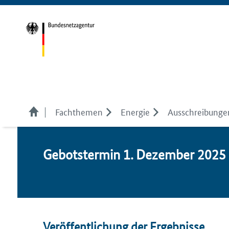
Fachthemen
Energie
Ausschreibunge
Ge­bots­ter­min 1. De­zem­ber 202
Veröffentlichung der Ergebnisse