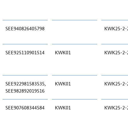
SEE940826405798
KWK25-2-
SEE925110901514
KWK01
KWK25-2-
SEE922981583535,
KWK01
KWK25-2-
SEE982892019516
SEE907608344584
KWK01
KWK25-2-