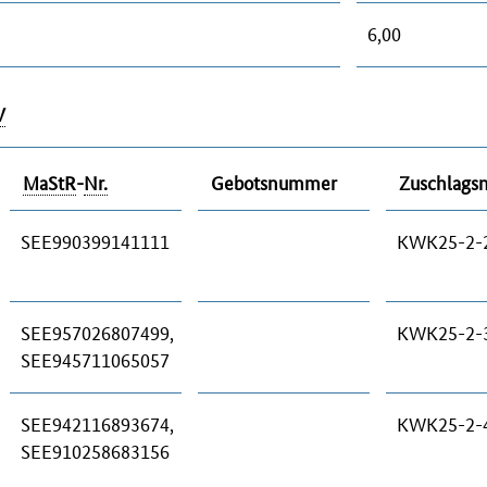
6,00
V
MaStR
-
Nr.
Gebotsnummer
Zuschlag
SEE990399141111
KWK25-2-
SEE957026807499,
KWK25-2-
SEE945711065057
SEE942116893674,
KWK25-2-
SEE910258683156