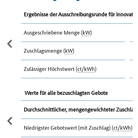
Ergebnisse der Ausschreibungsrunde für innovati
Ausgeschriebene Menge (
kW
)
34
Zuschlagsmenge (
kW
)
27
Zulässiger Höchstwert (
ct/kWh
)
12
Werte für alle bezuschlagten Gebote
Durchschnittlicher, mengengewichteter Zuschlags
Niedrigster Gebotswert (mit Zuschlag) (
ct/kWh
)