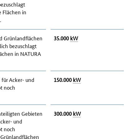
bezuschlagt
 Flächen in
.
nd Grünlandflächen
35.000
kW
lich bezuschlagt
Flächen in NATURA
 für Acker- und
150.000
kW
ot noch
teiligten Gebieten
300.000
kW
Acker- und
ot noch
d Grünlandflächen