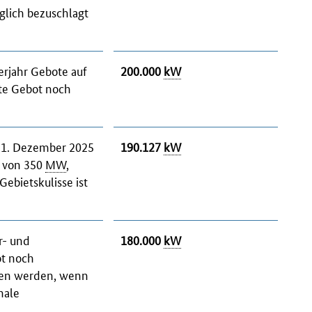
glich bezuschlagt
erjahr Gebote auf
200.000
kW
zte Gebot noch
 31. Dezember 2025
190.127
kW
g von 350
MW
,
ebietskulisse ist
r- und
180.000
kW
ot noch
eben werden, wenn
nale