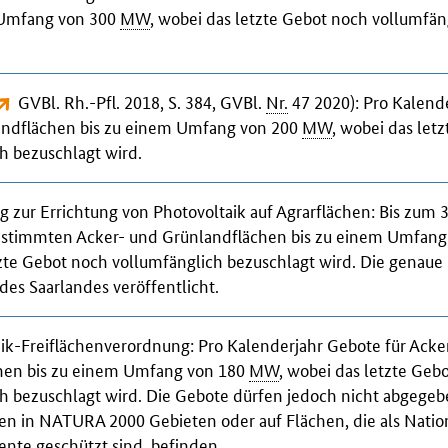
 Umfang von 300
MW
, wobei das letzte Gebot noch vollumfän
GVBl. Rh.-Pfl. 2018, S. 384, GVBl.
Nr.
47 2020
): Pro Kalend
andflächen bis zu einem Umfang von 200
MW
, wobei das let
h bezuschlagt wird.
 zur Errichtung von Photovoltaik auf Agrarflächen
: Bis zum
estimmten Acker- und Grünlandflächen bis zu einem Umfan
zte Gebot noch vollumfänglich bezuschlagt wird. Die genaue G
des Saarlandes veröffentlicht.
aik-Freiflächenverordnung
: Pro Kalenderjahr Gebote für Acke
hen bis zu einem Umfang von 180
MW
, wobei das letzte Geb
ch bezuschlagt wird. Die Gebote dürfen jedoch nicht abgeg
hen in NATURA 2000 Gebieten oder auf Flächen, die als Natio
te geschützt sind, befinden.