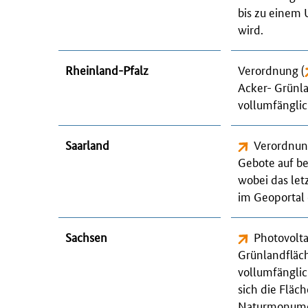
bis zu einem
wird.
Rheinland-Pfalz
Verordnung (
Acker- Grünl
vollumfänglic
Saarland
Verordnung
Gebote auf b
wobei das let
im Geoportal 
Sachsen
Photovolt
Grünlandfläc
vollumfängli
sich die Fläc
Naturmonumen