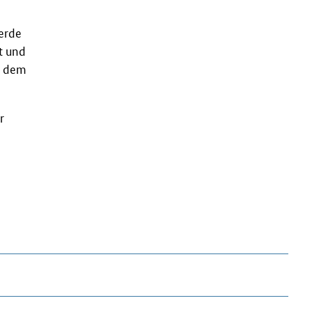
erde
t und
i dem
r