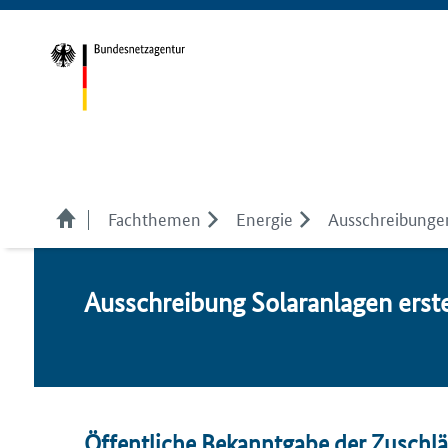
Fachthemen
Energie
Ausschreibunge
Aus­schrei­bung So­lar­an­la­gen ers
Öffentliche Bekanntgabe der Zuschl