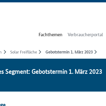
Fachthemen
Verbraucherportal
n
Solar Freifläche
Gebotstermin 1. März 2023
­tes Seg­ment: Ge­bots­ter­min 1. März 2023
äge