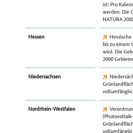
ist: Pro Kale
werden. Die G
NATURA 2000 
Hessen
Hessische
bis zu einem
wird. Die Ge
2000 Gebieten
Niedersachsen
Niedersäch
Grünlandfläc
vollumfänglic
Nordrhein-Westfalen
Verordnung
(Photovoltai
Grünlandfläc
vollumfänglic