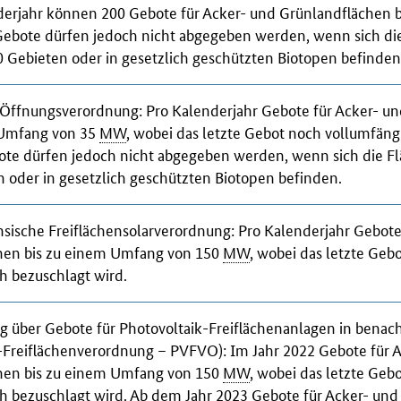
nderjahr können 200 Gebote für Acker- und Grünlandflächen 
ebote dürfen jedoch nicht abgegeben werden, wenn sich die
Gebieten oder in gesetzlich geschützten Biotopen befinden
 Öffnungsverordnung
: Pro Kalenderjahr Gebote für Acker- u
 Umfang von 35
MW
, wobei das letzte Gebot noch vollumfäng
bote dürfen jedoch nicht abgegeben werden, wenn sich die 
 oder in gesetzlich geschützten Biotopen befinden.
sische Freiflächensolarverordnung
: Pro Kalenderjahr Gebote
hen bis zu einem Umfang von 150
MW
, wobei das letzte Geb
h bezuschlagt wird.
 über Gebote für Photovoltaik-Freiflächenanlagen in benach
k-Freiflächenverordnung – PVFVO)
: Im Jahr 2022 Gebote für 
hen bis zu einem Umfang von 150
MW
, wobei das letzte Geb
h bezuschlagt wird. Ab dem Jahr 2023 Gebote für Acker- un