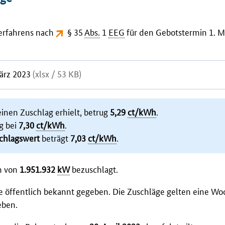
Verfahrens nach
§ 35
Abs.
1
EEG
für den Gebotstermin 1. M
März 2023
(xlsx / 53 KB)
einen Zuschlag erhielt, betrug
5,29
ct/kWh
.
g bei
7,30
ct/kWh
.
chlagswert
beträgt
7,03
ct/kWh
.
n von
1.951.932
kW
bezuschlagt.
e öffentlich bekannt gegeben. Die Zuschläge gelten eine W
eben.