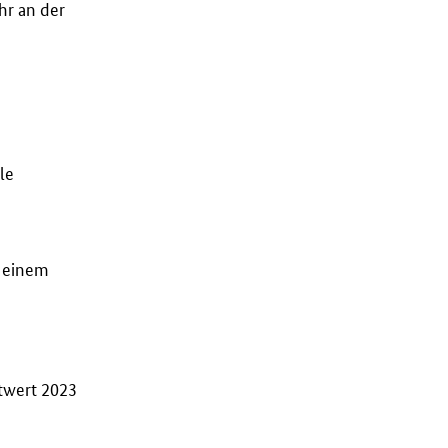
hr an der
le
einem
twert 2023