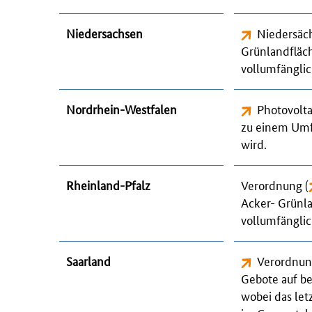
Niedersachsen
Niedersäch
Grünlandfläc
vollumfänglic
Nordrhein-Westfalen
Photovolt
zu einem Um
wird.
Rheinland-Pfalz
Verordnung (
Acker- Grünl
vollumfänglic
Saarland
Verordnung
Gebote auf b
wobei das let