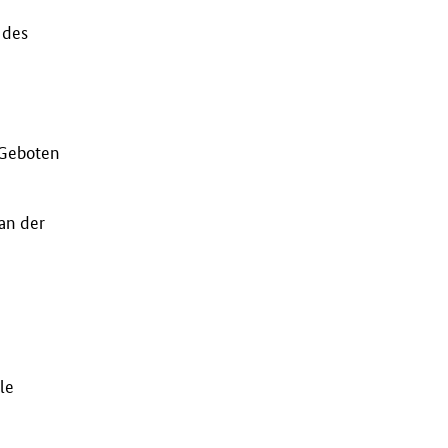
 des
n Geboten
an der
le