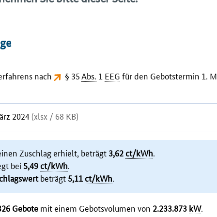
äge
Verfahrens nach
§ 35
Abs.
1
EEG
für den Gebotstermin 1. M
März 2024
(xlsx / 68 KB)
inen Zuschlag erhielt, beträgt
3,62
ct/kWh
.
egt bei
5,49
ct/kWh
.
chlagswert
beträgt
5,11
ct/kWh
.
326 Gebote
mit einem Gebotsvolumen von
2.233.873
kW
.