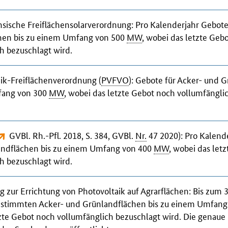
sische Freiflächensolarverordnung
: Pro Kalenderjahr Gebote
hen bis zu einem Umfang von 500
MW
, wobei das letzte Geb
h bezuschlagt wird.
aik-Freiflächenverordnung
(
PVFVO
): Gebote für Acker- und 
fang von 300
MW
, wobei das letzte Gebot noch vollumfängli
GVBl. Rh.-Pfl. 2018, S. 384, GVBl.
Nr.
47 2020
): Pro Kalend
andflächen bis zu einem Umfang von 400
MW
, wobei das let
h bezuschlagt wird.
 zur Errichtung von Photovoltaik auf Agrarflächen
: Bis zum
estimmten Acker- und Grünlandflächen bis zu einem Umfan
zte Gebot noch vollumfänglich bezuschlagt wird. Die genaue G