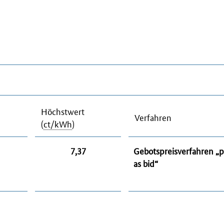
Höchstwert
Verfahren
(
ct/kWh
)
7,37
Gebotspreisverfahren „
p
as bid
“