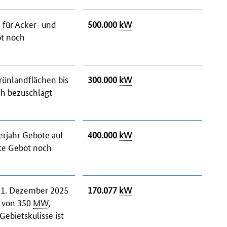
 für Acker- und
500.000
kW
ot noch
Grünlandflächen bis
300.000
kW
ch bezuschlagt
erjahr Gebote auf
400.000
kW
zte Gebot noch
 31. Dezember 2025
170.077
kW
g von 350
MW
,
ebietskulisse ist