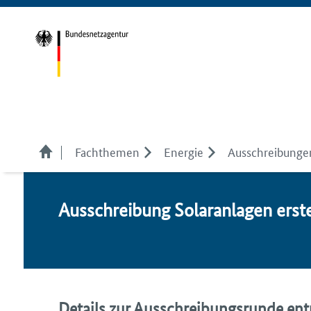
Fachthemen
Energie
Ausschreibunge
Aus­schrei­bung So­lar­an­la­gen ers
Details zur Ausschreibungsrunde entn