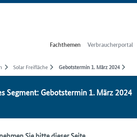
Fachthemen
Verbraucherportal
n
Solar Freifläche
Gebotstermin 1. März 2024
­tes Seg­ment: Ge­bots­ter­min 1. März 2024
ehmen Sie bitte dieser Seite.