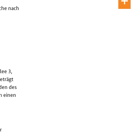
oche nach
lee 3,
eträgt
nden des
h einen
r