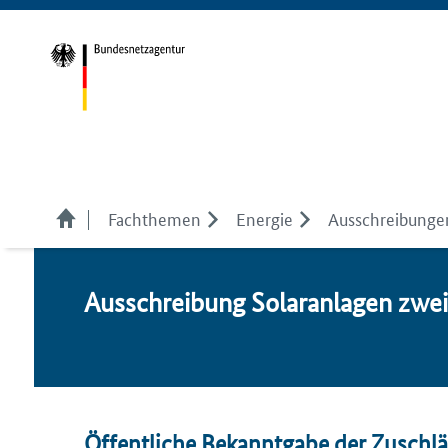
Fachthemen
Energie
Ausschreibunge
Aus­schrei­bung So­lar­an­la­gen zwe
Öffentliche Bekanntgabe der Zuschl