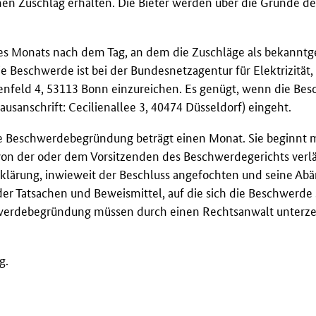
inen Zuschlag erhalten. Die Bieter werden über die Gründe de
es Monats nach dem Tag, an dem die Zuschläge als bekannt
Beschwerde ist bei der Bundesnetzagentur für Elektrizität,
enfeld 4, 53113 Bonn einzureichen. Es genügt, wenn die Be
usanschrift: Cecilienallee 3, 40474 Düsseldorf) eingeht.
die Beschwerdebegründung beträgt einen Monat. Sie beginnt m
on der oder dem Vorsitzenden des Beschwerdegerichts verl
lärung, inwieweit der Beschluss angefochten und seine Ab
er Tatsachen und Beweismittel, auf die sich die Beschwerde s
hwerdebegründung müssen durch einen Rechtsanwalt unterze
g.