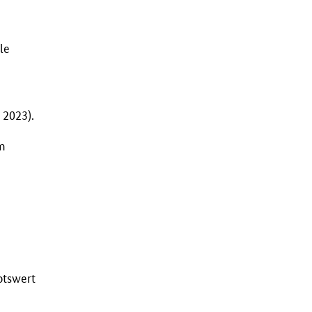
le
G
2023)
.
em
otswert