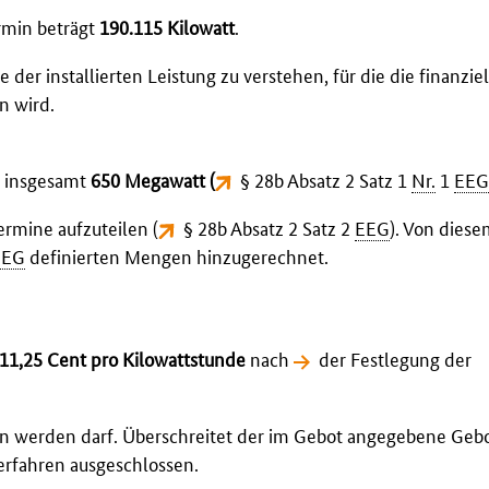
rmin beträgt
190.115 Kilowatt
.
r installierten Leistung zu verstehen, für die die finanziel
n wird.
t insgesamt
650 Megawatt (
§ 28b Absatz 2 Satz 1
Nr.
1
EE
ermine aufzuteilen (
§ 28b Absatz 2 Satz 2
EEG
). Von dies
EEG
definierten Mengen hinzugerechnet.
11,25 Cent pro Kilowattstunde
nach
der Festlegung der
en werden darf. Überschreitet der im Gebot angegebene Geb
rfahren ausgeschlossen.