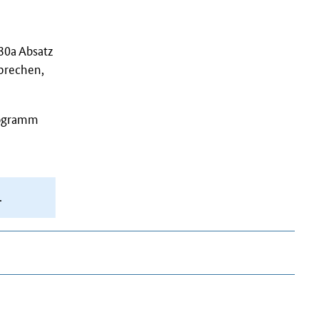
30a Absatz
sprechen,
ogramm
.