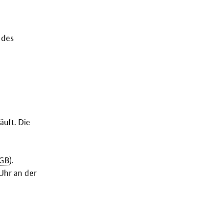
 des
äuft. Die
GB
).
Uhr an der