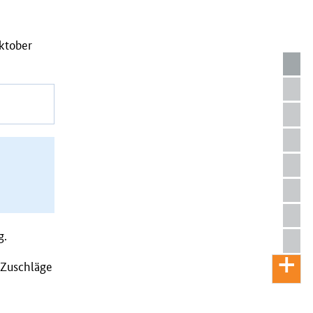
ktober
g.
e Zuschläge