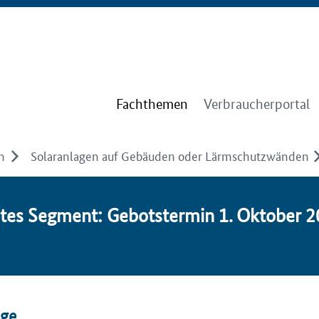
Fachthemen
Verbraucherportal
n
Solaranlagen auf Gebäuden oder Lärmschutzwänden
i­tes Seg­ment: Ge­bots­ter­min 1. Ok­to­ber 
äge