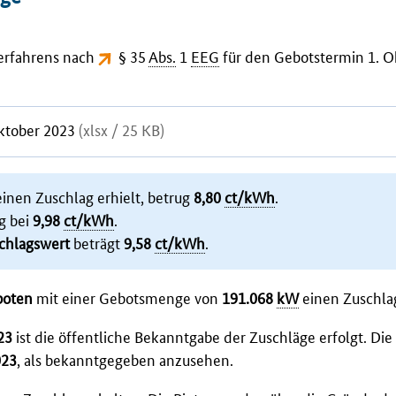
Verfahrens nach
§ 35
Abs.
1
EEG
für den Gebotstermin 1. O
Oktober 2023
(xlsx / 25 KB)
einen Zuschlag erhielt, betrug
8,80
ct/kWh
.
g bei
9,98
ct/kWh
.
chlagswert
beträgt
9,58
ct/kWh
.
boten
mit einer Gebotsmenge von
191.068
kW
einen Zuschla
23
ist die öffentliche Bekanntgabe der Zuschläge erfolgt. Di
023
, als bekanntgegeben anzusehen.