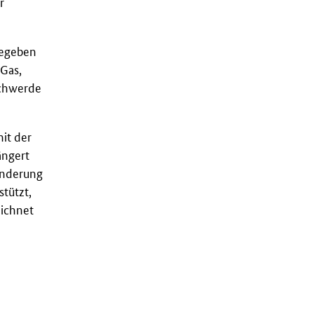
r
gegeben
 Gas,
schwerde
it der
ängert
änderung
tützt,
ichnet