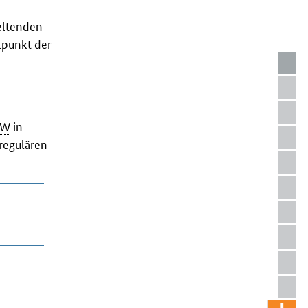
eltenden
tpunkt der
kW
in
 regulären