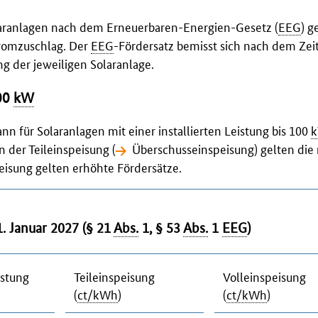
olaranlagen nach dem Erneuerbaren-Energien-Gesetz (
EEG
) g
tromzuschlag. Der
EEG
-Fördersatz bemisst sich nach dem Zei
ung
der jeweiligen Solaranlage.
100
kW
nn für Solaranlagen mit einer installierten Leistung bis 100
der Teileinspeisung (
Überschusseinspeisung
)
gelten die
eisung
gelten erhöhte Fördersätze.
. Januar 2027 (§ 21
Abs.
1, § 53
Abs.
1
EEG
)
istung
Teileinspeisung
Volleinspeisung
(
ct/kWh
)
(
ct/kWh
)