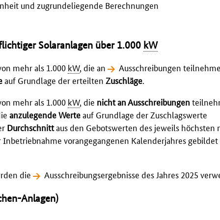
ngenheit und zugrundeliegende Berechnungen
lichtiger Solaranlagen über 1.000
kW
 von mehr als 1.000
kW
, die an
Ausschreibungen
teilnehme
e
auf Grundlage der erteilten
Zuschläge
.
 von mehr als 1.000
kW
, die
nicht an Ausschreibungen
teilne
die
anzulegende Werte
auf Grundlage der Zuschlagswerte
er
Durchschnitt
aus den Gebotswerten des jeweils höchsten 
r Inbetriebnahme vorangegangenen Kalenderjahres gebildet
rden die
Ausschreibungsergebnisse des Jahres 2025
verw
ächen-Anlagen)