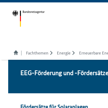
Fachthemen
Energie
Erneuerbare En
EEG-För­de­rung und -För­der­sät­z
Fördersätze für Solaranlagen