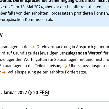
wurde. Die entsprechende Genehmigung wurde noch nicht er
ketes I am 16. Mai 2024, aber vor der beihilferechtlichen
nfalls von den erhöhten Fördersätzen profitieren können,
 Europäischen Kommission ab.
W
laranlagen in der
Direktvermarktung
in Anspruch genom
rd auf Grundlage des jeweiligen
„anzulegenden Wertes“
für
anzulegenden Werte gelten für Solaranlagen mit einer installi
 Solaranlagen in der Teileinspeisung
Überschusseinspeisu
er
Volleinspeisung
gelten erhöhte Fördersätze.
1. Januar 2027 (§ 20
EEG
)