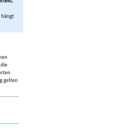
teilt.
 hängt
men
 die
erten
ng
gelten