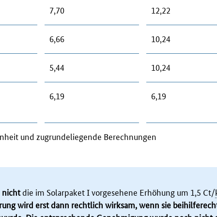
7,70
12,22
6,66
10,24
5,44
10,24
6,19
6,19
ngenheit und zugrundeliegende Berechnungen
 nicht
die im Solarpaket I vorgesehene Erhöhung um 1,5 Ct/
ung wird erst dann rechtlich wirksam, wenn sie beihilferech