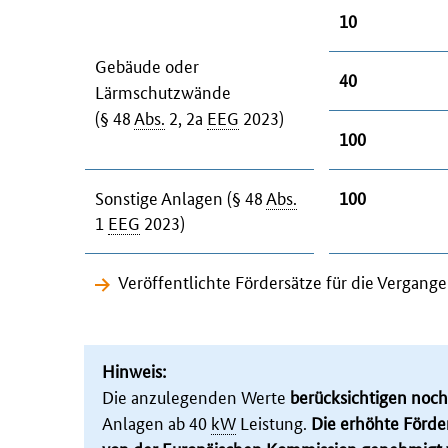
10
Gebäude oder
40
Lärmschutzwände
(§ 48
Abs.
2, 2a
EEG
2023)
100
Sonstige Anlagen (§ 48
Abs.
100
1
EEG
2023)
Veröffentlichte Fördersätze für die Verga
Hinweis:
Die anzulegenden Werte
berücksichtigen noch
Anlagen ab 40
kW
Leistung.
Die erhöhte Förder