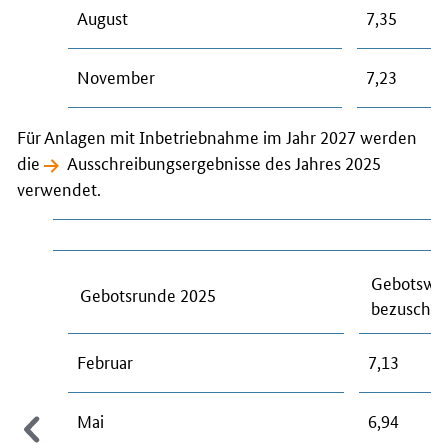
August
7,35
November
7,23
Für Anlagen mit Inbetriebnahme im Jahr 2027 werden
die
Ausschreibungsergebnisse des Jahres 2025
verwendet.
Gebotswer
Gebotsrunde 2025
bezuschla
Februar
7,13
Mai
6,94