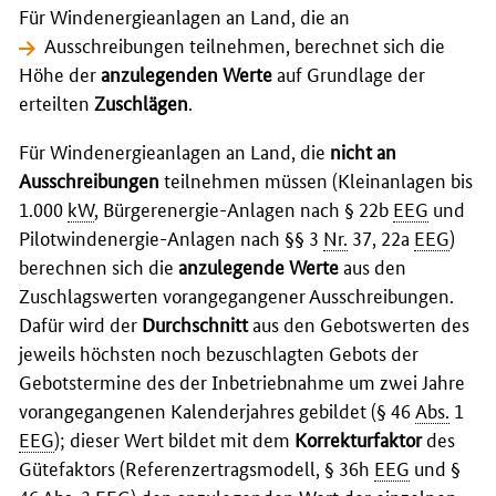
Für Windenergieanlagen an Land, die an
Ausschreibungen
teilnehmen, berechnet sich die
Höhe der
anzulegenden Werte
auf Grundlage der
erteilten
Zuschlägen
.
Für Windenergieanlagen an Land, die
nicht an
Ausschreibungen
teilnehmen müssen (Kleinanlagen bis
1.000
kW
, Bürgerenergie-Anlagen nach § 22b
EEG
und
Pilotwindenergie-Anlagen nach §§ 3
Nr.
37, 22a
EEG
)
berechnen sich die
anzulegende Werte
aus den
Zuschlagswerten vorangegangener Ausschreibungen.
Dafür wird der
Durchschnitt
aus den Gebotswerten des
jeweils höchsten noch bezuschlagten Gebots der
Gebotstermine des der Inbetriebnahme um zwei Jahre
vorangegangenen Kalenderjahres gebildet (§ 46
Abs.
1
EEG
); dieser Wert bildet mit dem
Korrekturfaktor
des
Gütefaktors (Referenzertragsmodell, § 36h
EEG
und §
46
Abs.
3
EEG
) den anzulegenden Wert der einzelnen