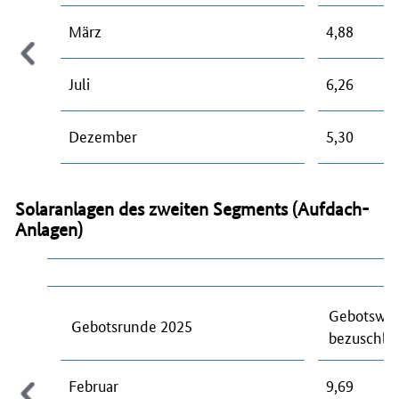
März
4,88
Juli
6,26
Dezember
5,30
Solaranlagen des zweiten Segments (Aufdach-
Anlagen)
Gebotswer
Gebotsrunde 2025
bezuschlag
Februar
9,69