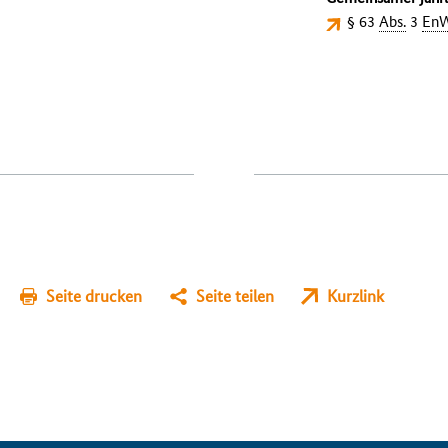
§ 63
Abs.
3
En
Seite drucken
Seite teilen
Kurzlink