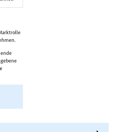
arktrolle
nehmen.
ehende
gegebene
e