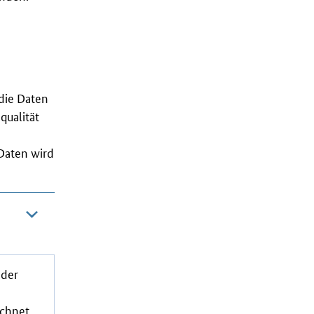
die Daten
qualität
 Daten wird
 der
chnet.