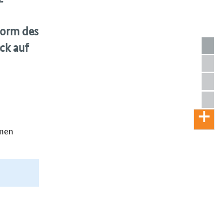
Form des
ck auf
amen