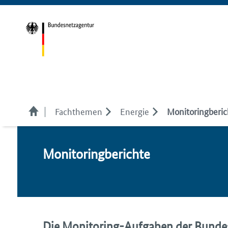
Fachthemen
Energie
Monitoringberic
Mo­ni­to­ring­be­rich­te
Die Monitoring-Aufgaben der Bundes