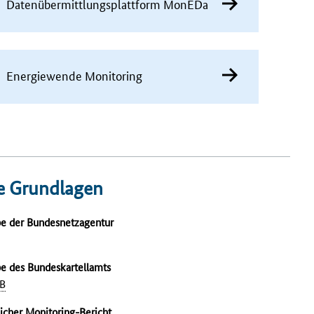
Datenübermittlungs­plattform MonEDa
Energiewende Monitoring
he Grundlagen
e der Bundesnetzagentur
e des Bundeskartellamts
B
licher
Monitoring
-Bericht