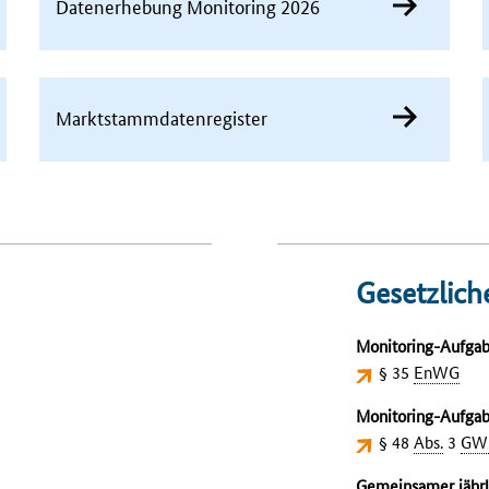
Datenerhebung Monitoring 2026
Marktstammdaten­register
Gesetzlic
Monitoring
-Aufgab
§ 35
EnWG
Monitoring
-Aufgab
§ 48
Abs.
3
GW
Gemeinsamer jähr