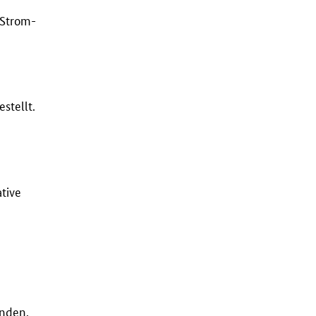
 Strom-
stellt.
tive
nden.