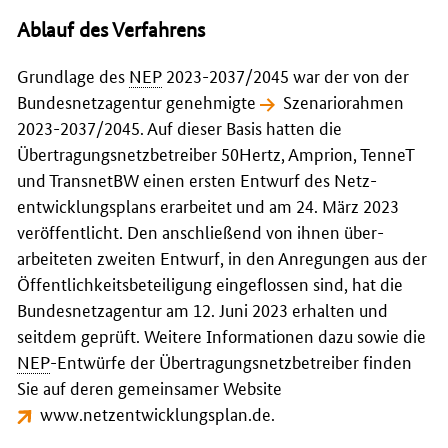
Ablauf des Verfahrens
Grundlage des
NEP
2023-2037/2045 war der von der
Bundes­netz­agentur genehmigte
Szenario­rahmen
2023-2037/2045
. Auf dieser Basis hatten die
Übertragungs­netz­betreiber 50Hertz, Amprion, TenneT
und TransnetBW einen ersten Entwurf des Netz­
entwicklungs­plans erarbeitet und am 24. März 2023
ver­öffentlicht. Den anschließend von ihnen über­
arbeiteten zweiten Entwurf, in den Anregungen aus der
Öffentlichkeits­beteiligung ein­geflossen sind, hat die
Bundes­netz­agentur am 12. Juni 2023 erhalten und
seitdem geprüft. Weitere Informationen dazu sowie die
NEP
-Entwürfe der Übertragungs­netz­betreiber finden
Sie auf deren gemeinsamer Website
www.netzentwicklungsplan.de
.