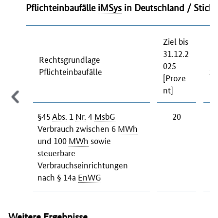
Pflichteinbaufälle
iMSys
in Deutschland / Stich
Ziel bis
Qu
31.12.2
Rechtsgrundlage
Pf
025
Pflichteinbaufälle
zu
[Proze
m
nt]
§45
Abs.
1
Nr.
4
MsbG
20
Verbrauch zwischen 6
MWh
und 100
MWh
sowie
steuerbare
Verbrauchseinrichtungen
nach § 14a
EnWG
Weitere Ergebnisse