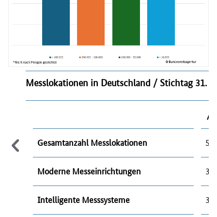
Messlokationen in Deutschland / Stichtag 31. 
An
Gesamtanzahl Messlokationen
56.
Moderne Messeinrichtungen
30.
Intelligente Messsysteme
3.0