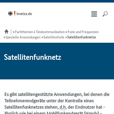
Fachthemen
Telekom­munikation
Funk und Frequenzen
Spezielle Anwendungen
Satellitenfunk
Satellitenfunknetze
Sa­tel­li­ten­fun­knetz
Es gibt satellitengestützte Anwendungen, bei denen die
Teilnehmerendgeräte unter der Kontrolle eines
Satellitenfunknetzes stehen,
d.h.
der Endnutzer hat -
ähnlich wie bei einem Mobilfunkendgerät (
Handy
) -