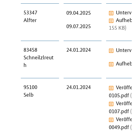
53347
Unterver
09.04.2025
Alfter
Aufhebun
09.07.2025
155 KB)
83458
24.01.2024
Unterver
Schneilzlreut
Aufhebun
h
95100
24.01.2024
Veröffen
Selb
0105.pdf
(p
Veröffen
0107.pdf
(p
Veröffen
0049.pdf
(p