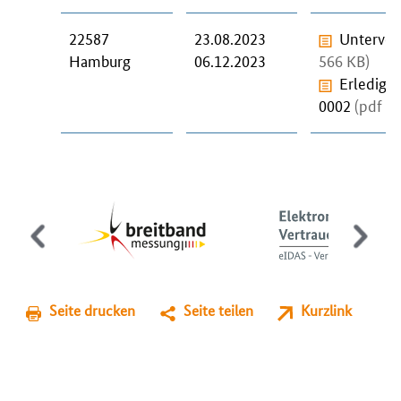
22587
23.08.2023
Unterver
Hamburg
06.12.2023
566 KB)
Erledigu
0002
(pdf / 
Seite drucken
Seite teilen
Kurzlink