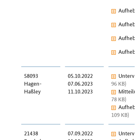
Aufhebun
Aufhebun
Aufhebun
Aufhebun
58093
05.10.2022
Unterver
Hagen-
07.06.2023
96 KB)
Haßley
11.10.2023
Mitteilu
78 KB)
Aufhebun
109 KB)
21438
07.09.2022
Unterver