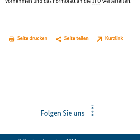
vornehmen und das Formblatt an die
ITU
weiterleiten.
Seite drucken
Seite teilen
Kurzlink
Folgen Sie uns