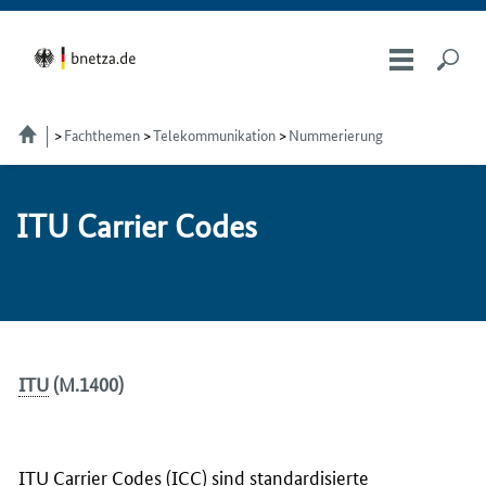
Fachthemen
Telekom­munikation
Nummerierung
ITU Car­ri­er Codes
ITU
(M.1400)
ITU
Carrier Codes
(
ICC
) sind standardisierte