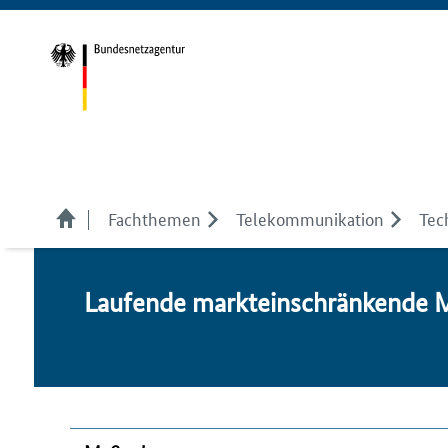
Fachthemen
Telekom­munikation
Tec
Lau­fen­de marktein­schrän­ken­de