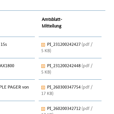
Amtsblatt-
Mitteilung
15s
PI_231200242427
(pdf /
5 KB)
 AX1800
PI_231200242448
(pdf /
5 KB)
PLE PAGER von
PI_260300347754
(pdf /
17 KB)
PI_260200342712
(pdf /