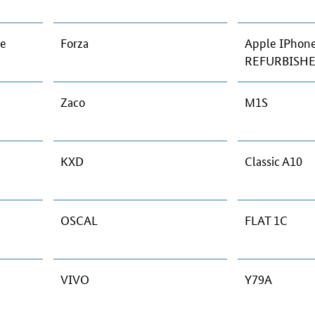
ne
Forza
Apple IPhon
REFURBISH
Zaco
M1S
KXD
Classic A10
OSCAL
FLAT 1C
VIVO
Y79A