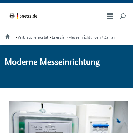
Verbraucherportal
Energie
Messeinrichtungen / Zähler
Mo­der­ne Mess­ein­rich­tung