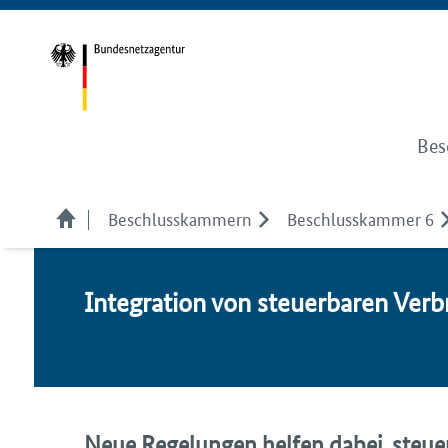
Bes
Beschlusskammern
Beschlusskammer 6
In­te­gra­ti­on von steu­er­ba­ren Ver­
Neue Regelungen helfen dabei, steuer