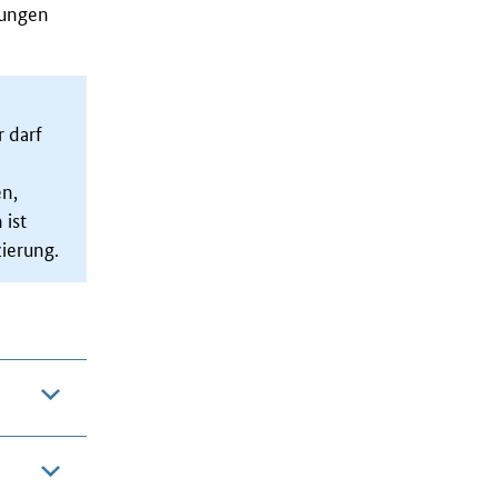
tungen
 darf
en,
ist
ierung.