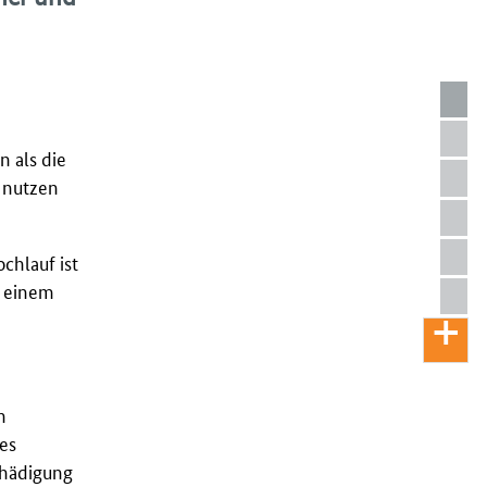
 als die
 nutzen
chlauf ist
n einem
n
es
chädigung