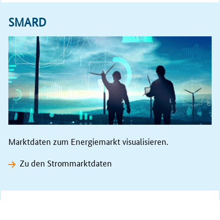
29.07.2026
Allgemeines
Amtsblatt 14/2026 (pdf, 1.008 KB)
SMARD
28.07.2026
Telekommunikation
Verzeichnis der zugeteilten deutschen
Amateurfunkrufzeichen und ihrer Inhaber
(Rufzeichenliste) (PDF, 9
MB
)
27.07.2026
Elektrizität und Gas
Biomethan: Gebotstermin 1. September 2026
27.07.2026
Elektrizität und Gas
Marktdaten zum Energiemarkt visualisieren.
Innovationsausschreibungen: Gebotstermin 1.
September 2026
Zu den Strommarktdaten
22.07.2026
Pressemitteilung
Bundesnetzagentur genehmigt Trassenentgelte
2026 nach Urteil des EuGH neu