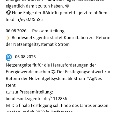
eigentlich damit zu tun haben. 🍓
🎧️ Neue Folge der
#
AkteTulpenfeld
- jetzt reinhören:
lnkd.in/ey5MXmSe
06.08.2026
Pressemitteilung
Bundesnetzagentur startet Konsultation zur Reform
der Netzentgeltsystematik Strom
06.08.2026
Netzentgelte fit für die Herausforderungen der
Energiewende machen 🤝 Der Festlegungsentwurf zur
Reform der Netzentgeltsystematik Strom
#
AgNes
steht.
👉 zur Pressemitteilung:
bundesnetzagentur.de/1112856
📅 Die finale Festlegung soll Ende des Jahres erlassen
werden und ab 2029 in Kraft treten.