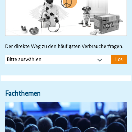
Gebotstermin 1. Juni 2026
16.07.2026
Pressemitteilung
Ausschreibung für Aufdach-Solaranlagen zum 1.
Juni 2026 trotz deutlichen Anstiegs der Gebotsmenge
nochmals unterzeichnet
Der direkte Weg zu den häufigsten Verbraucherfragen.
16.07.2026
Los
Die Aus­schrei­bung für Auf­dach-Solaranlagen zum 1. Ju­
ni 2026 ist trotz eines deut­li­chen An­stiegs der Ge­bots­
men­ge noch­mals un­ter­zeich­net.
👉
bundesnetzagentur.de/1111668
Fachthemen
15.07.2026
Wir haben heute die Festlegung zur Methodik der
zukünftigen
#
Qualitätsregulierung
veröffentlicht.
Damit sollen neue Anreize, auch für die Verbesserung