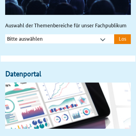
der Netzleistungsfähigkeit der
#
Verteilernetzbetreiber
,
geschaffen werden.
👉
bundesnetzagentur.de/1111566
Auswahl der Themenbereiche für unser Fachpublikum
15.07.2026
Elektrizität und Gas
Los
Statistik zur Stromerzeugungsleistung ausgewählter
erneuerbarer Energieträger – Juni 2026 (pdf,
179 KB)
15.07.2026
Pressemitteilung
Datenportal
Energiewendekompetenz und Digitalisierung –
Bundesnetzagentur misst nun auch die
Netzleistungsfähigkeit der Netzbetreiber
15.07.2026
Allgemeines
Amtsblatt 13/2026 (pdf, 474 KB)
13.07.2026