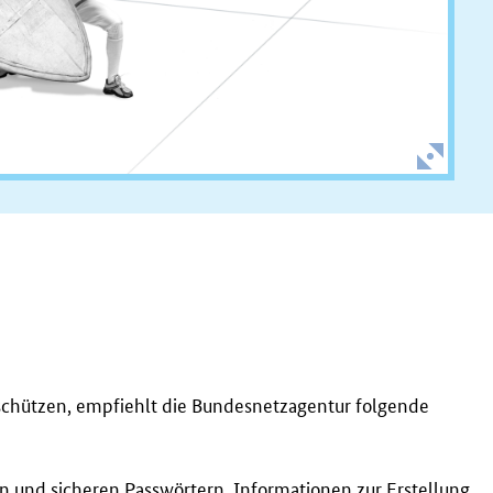
schützen, empfiehlt die Bundesnetzagentur folgende
en und sicheren Passwörtern. Informationen zur Erstellung