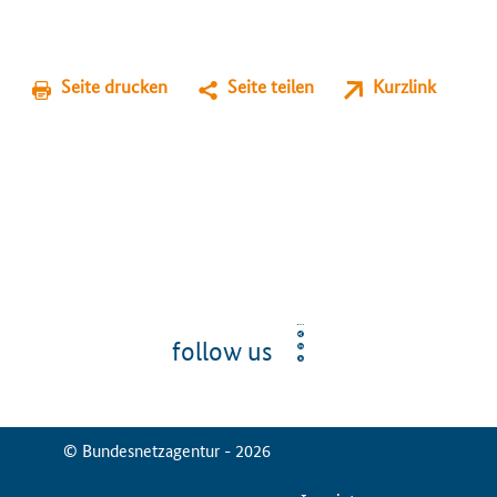
Seite drucken
Seite teilen
Kurzlink
follow us
© Bundesnetzagentur - 2026
ServiceMenu