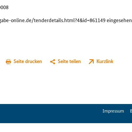
0008
gabe-online.de/tenderdetails.html?4&id=861149 eingesehe
Seite drucken
Seite teilen
Kurzlink
ServiceMenu
Impressum
B