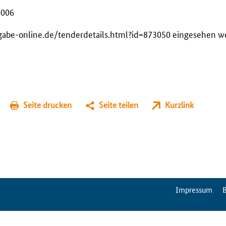
0006
gabe-online.de/tenderdetails.html?id=873050 eingesehen w
Seite drucken
Seite teilen
Kurzlink
ServiceMenu
Impressum
B