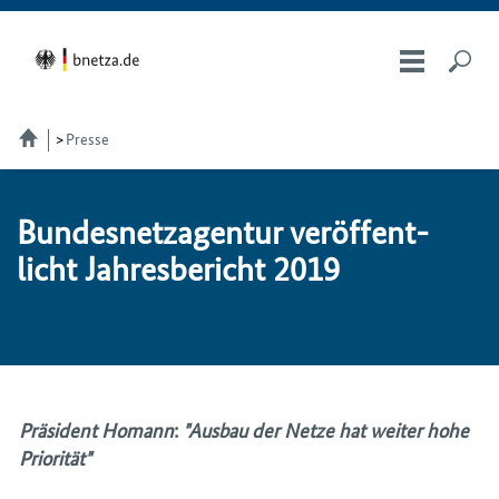
Presse
Bundesnetzagentur ver­öf­fent­
licht Jah­res­be­richt 2019
Präsident Homann
:
"Ausbau der Netze hat weiter hohe
Priorität"