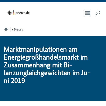
Presse
Markt­ma­ni­pu­la­tio­nen am
Ener­gie­groß­han­dels­markt im
Zu­sam­men­hang mit Bi­
lanzun­gleich­ge­wich­ten im Ju­
ni 2019