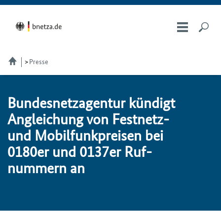
Presse
Bundesnetzagentur kün­digt
An­glei­chung von Fest­netz-
und Mo­bil­funk­prei­sen bei
0180er und 0137er Ruf­
nummern an