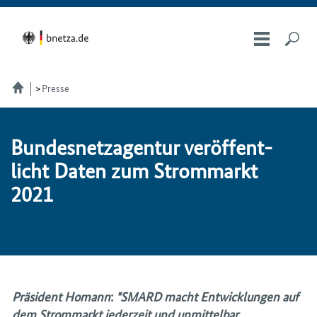
Presse
Bundesnetzagentur ver­öf­fent­
licht Da­ten zum Strom­markt
2021
Präsident Homann
:
"SMARD macht Entwicklungen auf
dem Strommarkt jederzeit und unmittelbar