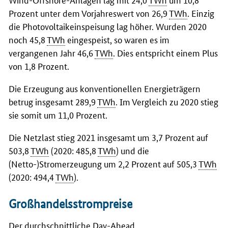
Prozent unter dem Vorjahreswert von 26,9
TWh
. Einzig
die Photovoltaikeinspeisung lag höher. Wurden 2020
noch 45,8
TWh
eingespeist, so waren es im
vergangenen Jahr 46,6
TWh
. Dies entspricht einem Plus
von 1,8 Prozent.
Die Erzeugung aus konventionellen Energieträgern
betrug insgesamt 289,9
TWh
. Im Vergleich zu 2020 stieg
sie somit um 11,0 Prozent.
Die Netzlast stieg 2021 insgesamt um 3,7 Prozent auf
503,8
TWh
(2020: 485,8
TWh
) und die
(Netto-)Stromerzeugung um 2,2 Prozent auf 505,3
TWh
(2020: 494,4
TWh
).
Großhandelsstrompreise
Der durchschnittliche Day-Ahead