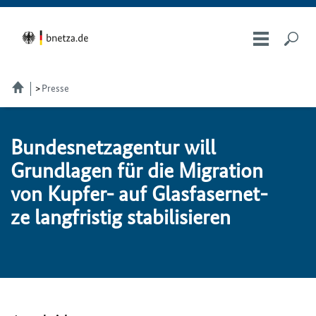
Presse
Bundesnetzagentur will
Grund­la­gen für die Mi­gra­ti­on
von Kup­fer- auf Glas­fa­ser­net­
ze lang­fris­tig sta­bi­li­sie­ren