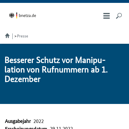
Presse
Bes­se­rer Schutz vor Ma­ni­pu­
la­ti­on von Ruf­nummern ab 1.
De­zem­ber
Ausgabejahr
2022
29.11.2022
Erscheinungsdatum