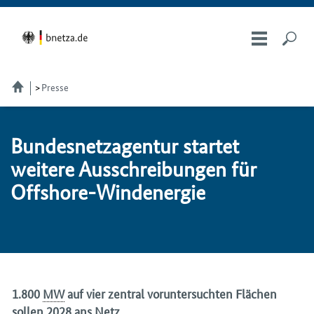
Presse
Bundesnetzagentur star­tet
wei­te­re Ausschreibungen für
Offs­ho­re-Win­d­ener­gie
1.800
MW
auf vier zentral voruntersuchten Flächen
sollen 2028 ans Netz