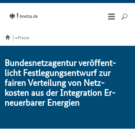
Presse
Bundesnetzagentur ver­öf­fent­
licht Fest­le­gungs­ent­wurf zur
fai­ren Ver­tei­lung von Netz­
kos­ten aus der In­te­gra­ti­on Er­
neu­er­ba­rer Ener­gi­en