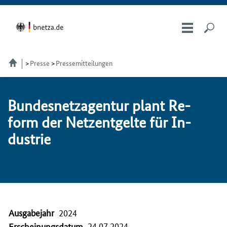
Presse
Pressemitteilungen
Bundesnetzagentur plant Re­
form der Netzent­gel­te für In­
dus­trie
Ausgabejahr
2024
24.07.2024
Erscheinungsdatum