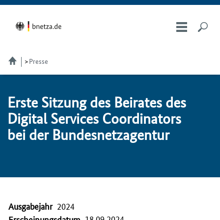
Presse
Ers­te Sit­zung des Bei­ra­tes des
Di­gi­tal Ser­vices Coor­di­na­tors
bei der Bundesnetzagentur
Ausgabejahr
2024
18.09.2024
Erscheinungsdatum