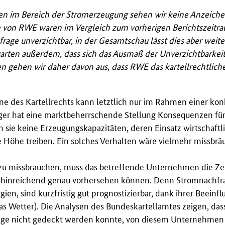
en im Bereich der Stromerzeugung sehen wir keine Anzeichen
 von RWE waren im Vergleich zum vorherigen Berichtszeitra
age unverzichtbar, in der Gesamtschau lässt dies aber weite
rten außerdem, dass sich das Ausmaß der Unverzichtbarkeit
n gehen wir daher davon aus, dass RWE das kartellrechtlich
ne des Kartellrechts kann letztlich nur im Rahmen einer ko
uger hat eine marktbeherrschende Stellung Konsequenzen für
 sie keine Erzeugungskapazitäten, deren Einsatz wirtschaftl
e Höhe treiben. Ein solches Verhalten wäre vielmehr missbrä
 zu missbrauchen, muss das betreffende Unternehmen die Zei
ch hinreichend genau vorhersehen können. Denn Stromnachfr
en, sind kurzfristig gut prognostizierbar, dank ihrer Beeinf
das Wetter). Die Analysen des Bundeskartellamtes zeigen, das
age nicht gedeckt werden konnte, von diesem Unternehmen