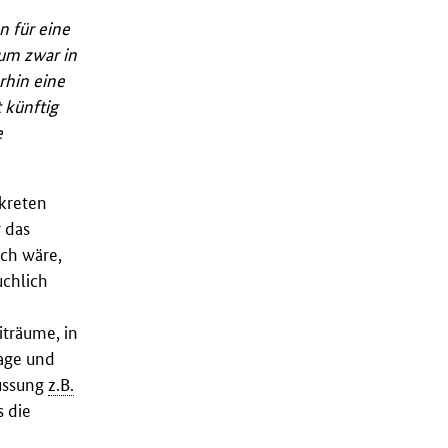
 für eine
um zwar in
rhin eine
 künftig
e
nkreten
 das
ich wäre,
uchlich
träume, in
age und
lussung
z.B.
s die