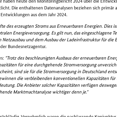
r haben heute den Monitoringbericht 2024 über die Entwick
icht. Die enthaltenen Datenanalysen beziehen sich primär a
e Entwicklungen aus dem Jahr 2024.
te des erzeugten Stroms aus Erneuerbaren Energien. Dies ist
tralen Energieversorgung. Es gilt nun, das eingeschlagene 
 Netzausbau und dem Ausbau der Ladeinfrastruktur für die E
t der Bundesnetzagentur.
es:
"Trotz des beschleunigten Ausbaus der erneuerbaren Ener
azitäten für eine durchgehende Stromversorgung unverzich
heint, sind sie für die Stromversorgung in Deutschland ent
ewinnen die verbleibenden konventionellen Kapazitäten für 
utung. Die Anbieter solcher Kapazitäten verfügen deswege
ehende Marktmachtanalyse wichtiger denn je."
ückläufig. Vornehmlich waren die nachlassende Konjunktur,