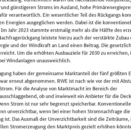
grund günstigeren Stroms im Ausland, hohe Primärenergiepre
dafür verantwortlich. Ein wesentlicher Teil des Rückgangs kon
n Energien ausgeglichen werden. Dabei ist die konventionel
Im Jahr 2023 stammte erstmalig mehr als die Hälfte des er
chfragerückgang leistete hierzu auch der verstärkte Zubau 
rgie und der Windkraft an Land einen Beitrag. Die gesetzlic
eicht. Um die erhöhten Ausbauziele für 2030 zu erreichen, i
 bei Windanlagen unausweichlich.
ugung haben der gemeinsame Marktanteil der fünf größten 
zwar erneut abgenommen. RWE ist nach wie vor der mit Abs
Strom. Für die Analyse von Marktmacht im Bereich der
 ausschlaggebend, ob und inwieweit ein Anbieter für die Dec
 Denn Strom ist nur sehr begrenzt speicherbar. Konventionelle
ann unverzichtbar, wenn bei einer hohen Stromnachfrage die
 ist. Das Ausmaß der Unverzichtbarkeit sind die Zeiträume,
ellen Stromerzeugung den Marktpreis gezielt erhöhen könnt