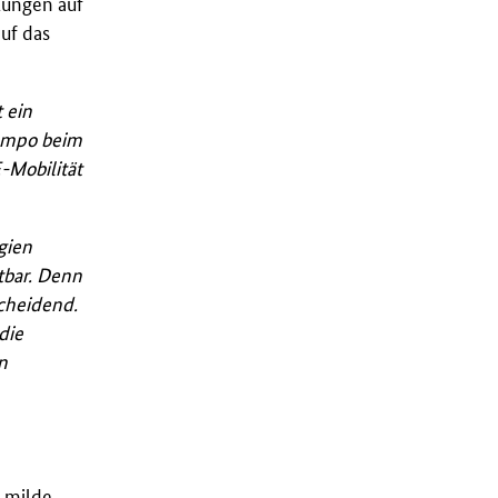
lungen auf
uf das
 ein
Tempo beim
-Mobilität
gien
tbar. Denn
scheidend.
die
n
 milde