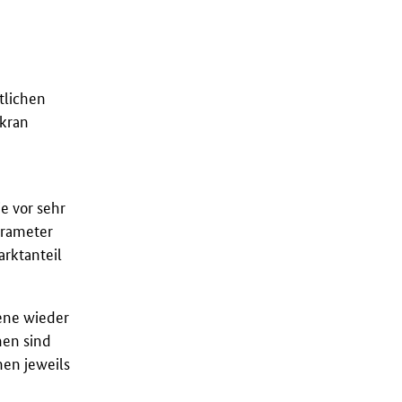
tlichen
ukran
e vor sehr
arameter
arktanteil
ene wieder
hen sind
en jeweils