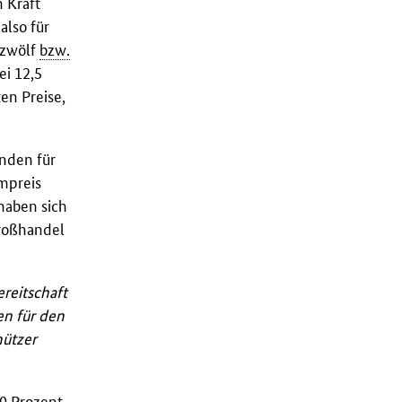
 Kraft
also für
 zwölf
bzw.
ei 12,5
en Preise,
unden für
mpreis
haben sich
großhandel
reitschaft
n für den
hützer
0 Prozent