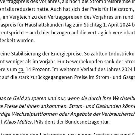
ertragspreis des Vorjahres, als noch die Strompreisbremse in
falls reduziert hatte. Auch hat sich der Preis für Heizstrom, 
m Vergleich zu den Vertragspreisen des Vorjahres um rund
aspreis für Haushaltskunden lag zum Stichtag 1. April 2024 b
ntspricht – auch hier bezogen auf die vertraglich vereinbart
deckelt wurden.
ine Stabilisierung der Energiepreise. So zahlten Industriek
nt weniger als im Vorjahr. Für Gewerbekunden sank der Stro
preis um
ca.
14 Prozent. Im weiteren Verlauf des Jahres 2024 
ist auf die stark zurückgegangenen Preise im Strom- und Gas
ance Geld zu sparen und nur, wenn sie durch ihre Wechselbe
re Preise bei ihnen ankommen. Strom- und Gaskunden könne
rdige Wechselplattformen oder Angebote der Verbrauchersc
rt
Klaus Müller
, Präsident der Bundesnetzagentur.
 Stromkunden den Lieferanten, was einem Anstieg von rund 5