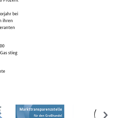
orjahr bei
 ihren
feranten
000
Gas stieg
hte