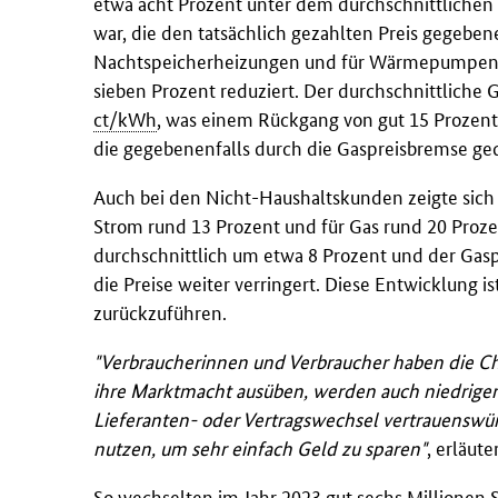
etwa acht Prozent unter dem durchschnittlichen V
war, die den tatsächlich gezahlten Preis gegebenen
Nachtspeicherheizungen und für Wärmepumpen, i
sieben Prozent reduziert. Der durchschnittliche G
ct/kWh
, was einem Rückgang von gut 15 Prozent e
die gegebenenfalls durch die Gaspreisbremse ge
Auch bei den Nicht-Haushaltskunden zeigte sich e
Strom rund 13 Prozent und für Gas rund 20 Proze
durchschnittlich um etwa 8 Prozent und der Gas
die Preise weiter verringert. Diese Entwicklung 
zurückzuführen.
"Verbraucherinnen und Verbraucher haben die Ch
ihre Marktmacht ausüben, werden auch niedrige
Lieferanten- oder Vertragswechsel vertrauenswü
nutzen, um sehr einfach Geld zu sparen"
, erläute
So wechselten im Jahr 2023 gut sechs Millionen