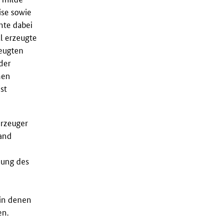
ise sowie
nte dabei
l erzeugte
zeugten
der
hen
st
Erzeuger
tand
kung des
 in denen
en.