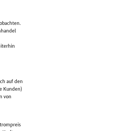
eobachten.
nhandel
iterhin
ich auf den
ne Kunden)
n von
Strompreis