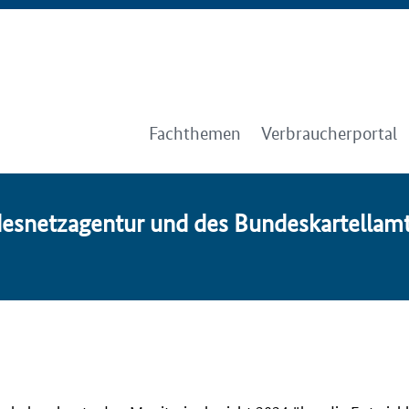
Fachthemen
Verbraucherportal
desnetzagentur und des Bun­des­kar­tell­am­