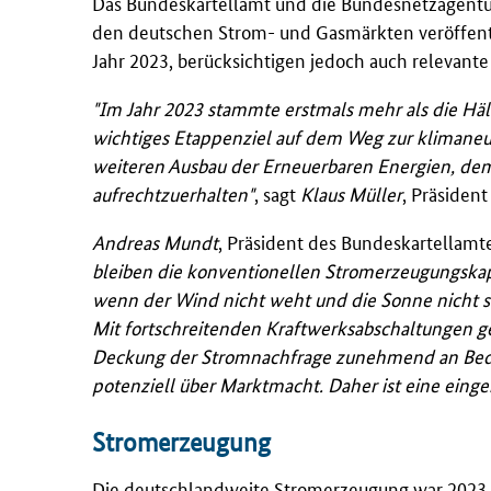
Das Bundeskartellamt und die Bundesnetzagentu
den deutschen Strom- und Gasmärkten veröffentl
Jahr 2023, berücksichtigen jedoch auch relevant
"Im Jahr 2023 stammte erstmals mehr als die Hälf
wichtiges Etappenziel auf dem Weg zur klimaneu
weiteren Ausbau der Erneuerbaren Energien, dem
aufrechtzuerhalten"
, sagt
Klaus Müller
, Präsiden
Andreas Mundt
, Präsident des Bundeskartellamt
bleiben die konventionellen Stromerzeugungskap
wenn der Wind nicht weht und die Sonne nicht sc
Mit fortschreitenden Kraftwerksabschaltungen g
Deckung der Stromnachfrage zunehmend an Bede
potenziell über Marktmacht. Daher ist eine eing
Stromerzeugung
Die deutschlandweite Stromerzeugung war 2023 r