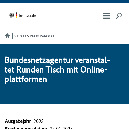
Press
Press Releases
Bundesnetzagentur ver­an­stal­
tet Run­den Tisch mit On­li­ne­
platt­for­men
Ausgabejahr
2025
24.01.2025
Erscheinungsdatum