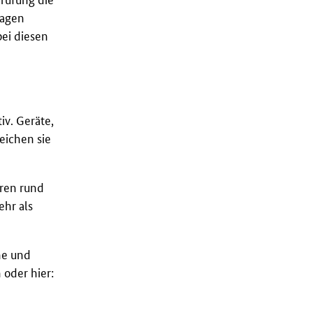
lagen
ei diesen
v. Geräte,
eichen sie
ren rund
ehr als
he und
 oder hier: