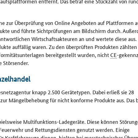
aufsplattformen entfernt. Das betraf eine Stückzahl von run
ne zur Überprüfung von Online Angeboten auf Plattformen 
odukte und führte Sichtprüfungen am Bildschirm durch. Auße
antwortlichen Wirtschaftsakteuren an und wertete diese aus.
odukte auffällig waren. Zu den überprüften Produkten zählte
ormitätsunterlagen bereitgestellt wurden, nicht
CE
-gekennz
 Störsender.
zelhandel
snetzagentur knapp 2.500 Gerätetypen. Dabei erließ sie 28
 zur Mängelbehebung für nicht konforme Produkte aus. Das b
pielsweise Multifunktions-Ladegeräte. Diese können Störung
, Feuerwehr und Rettungsdiensten genutzt werden. Einige
für Kraftfahrzeuge dienen, hielten bei messtechnischer Über