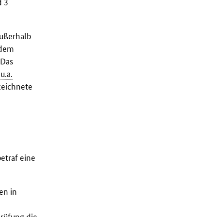
d 3
außerhalb
rdem
 Das
n
u.a.
eichnete
etraf eine
en in
prüfung die