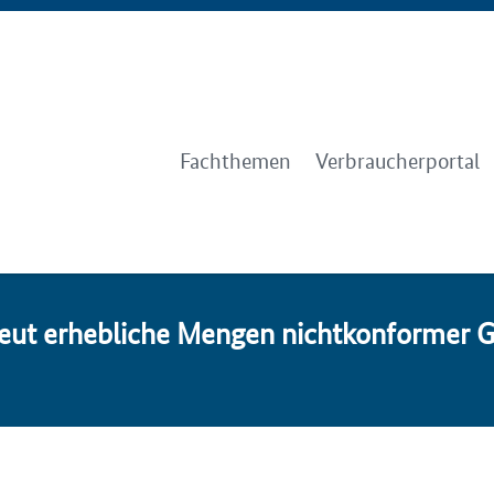
Fachthemen
Verbraucherportal
ut er­heb­li­che Men­gen nicht­kon­for­mer 