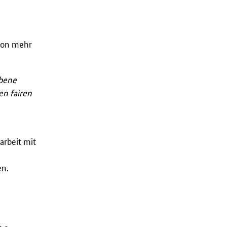
 von mehr
ebene
en fairen
arbeit mit
en.