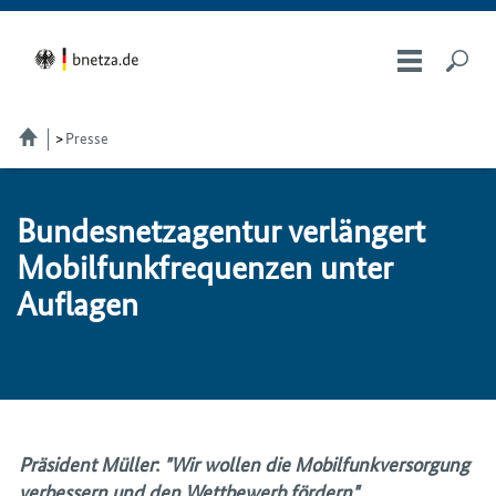
Presse
Bundesnetzagentur ver­län­gert
Mo­bil­funk­fre­quen­zen un­ter
Auf­la­gen
Präsident Müller
:
"Wir wollen die Mobilfunkversorgung
verbessern und den Wettbewerb fördern"