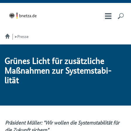
Presse
Grü­nes Licht für zu­sätz­li­che
Maß­nah­men zur Sys­tem­sta­bi­
li­tät
Präsident Müller:
"Wir wollen die Systemstabilität für
die Zukunft sichern"