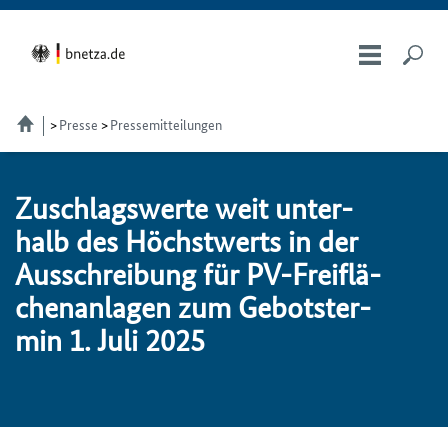
Presse
Pressemitteilungen
Zu­schlags­wer­te weit un­ter­
halb des Höchst­werts in der
Aus­schrei­bung für PV-Frei­flä­
chen­an­la­gen zum Ge­bots­ter­
min 1. Ju­li 2025