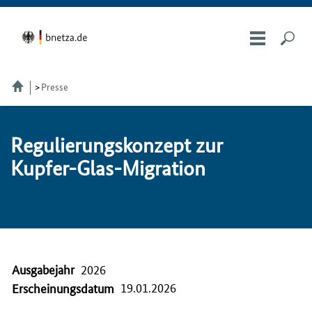
Presse
Re­gu­lie­rungs­kon­zept zur
Kup­fer-Glas-Mi­gra­ti­on
Ausgabejahr
2026
19.01.2026
Erscheinungsdatum