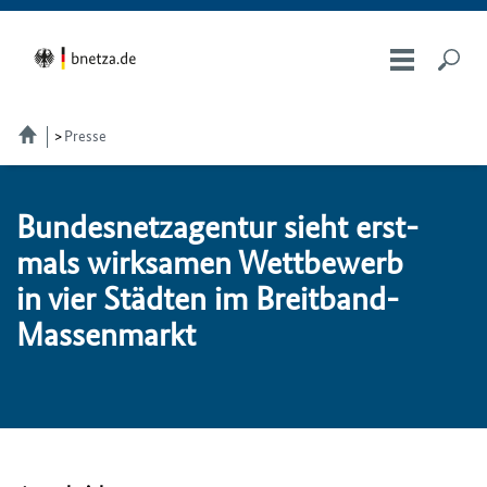
Presse
Bundesnetzagentur sieht erst­
mals wirk­sa­men Wett­be­werb
in vier Städ­ten im Breit­band-
Mas­sen­markt