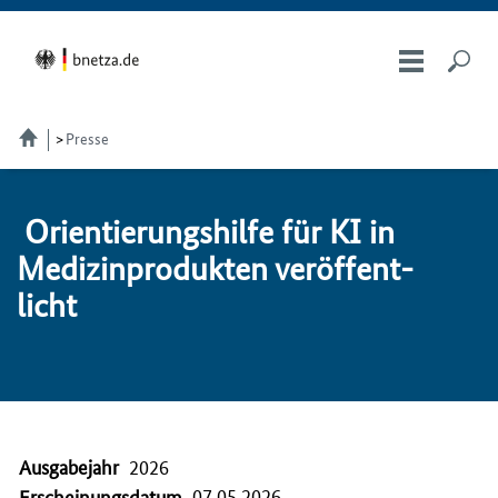
Presse
Ori­en­tie­rungs­hil­fe für KI in
Me­di­zin­pro­duk­ten ver­öf­fent­
licht
Ausgabejahr
2026
07.05.2026
Erscheinungsdatum