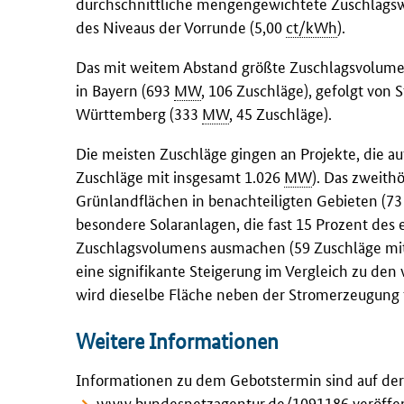
durchschnittliche mengengewichtete Zuschlagswe
des Niveaus der Vorrunde (5,00
ct/kWh
).
Das mit weitem Abstand größte Zuschlagsvolumen
in Bayern (693
MW
, 106 Zuschläge), gefolgt von
Württemberg (333
MW
, 45 Zuschläge).
Die meisten Zuschläge gingen an Projekte, die 
Zuschläge mit insgesamt 1.026
MW
). Das zweith
Grünlandflächen in benachteiligten Gebieten (7
besondere Solaranlagen, die fast 15 Prozent des
Zuschlagsvolumens ausmachen (59 Zuschläge mi
eine signifikante Steigerung im Vergleich zu de
wird dieselbe Fläche neben der Stromerzeugung f
Weitere Informationen
Informationen zu dem Gebotstermin sind auf der
www.bundesnetzagentur.de/1091186
veröffen