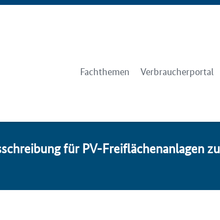
Fachthemen
Verbraucherportal
­schrei­bung für PV-Frei­flä­chen­an­la­gen 