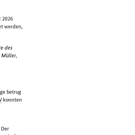
z 2026
et werden,
te des
 Müller
,
ge betrug
W
konnten
. Der