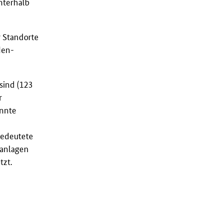
nterhalb
 Standorte
den-
sind (123
r
annte
bedeutete
ranlagen
tzt.