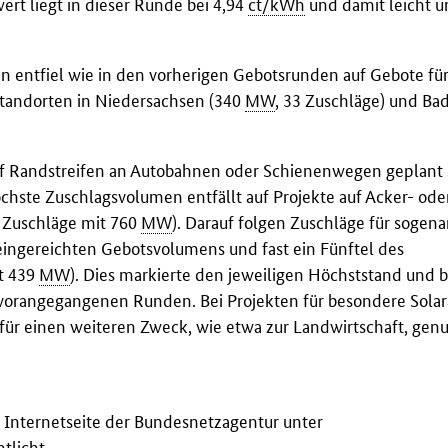
rt liegt in dieser Runde bei 4,94
ct/kWh
und damit leicht u
 entfiel wie in den vorherigen Gebotsrunden auf Gebote für
 Standorten in Niedersachsen (340
MW
, 33 Zuschläge) und Ba
auf Randstreifen an Autobahnen oder Schienenwegen geplant 
öchste Zuschlagsvolumen entfällt auf Projekte auf Acker- ode
3 Zuschläge mit 760
MW
). Darauf folgen Zuschläge für sogen
 eingereichten Gebotsvolumens und fast ein Fünftel des
t 439
MW
). Dies markierte den jeweiligen Höchststand und 
n vorangegangenen Runden. Bei Projekten für besondere Sola
ür einen weiteren Zweck, wie etwa zur Landwirtschaft, genu
 Internetseite der Bundesnetzagentur unter
tlicht.