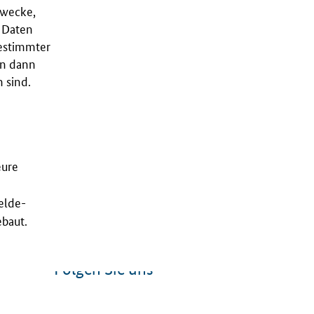
Zwecke,
e Daten
bestimmter
en dann
 sind.
eure
elde-
ebaut.
Folgen Sie uns