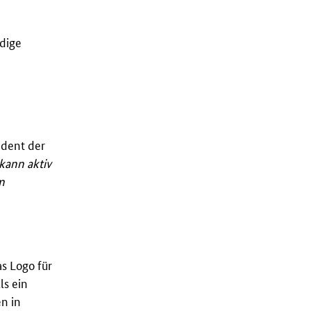
dige
sident der
kann aktiv
m
as Logo für
ls ein
en in