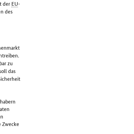
t der
EU
-
en des
nnenmarkt
ntreiben.
bar zu
soll das
icherheit
nhabern
Daten
en
ne Zwecke