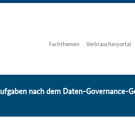
Fachthemen
Verbraucherportal
f­ga­ben nach dem Da­ten-Go­ver­nance-Ge