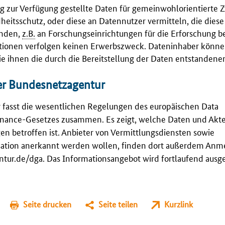
llig zur Verfügung gestellte Daten für gemeinwohlorientierte 
heitsschutz, oder diese an Datennutzer vermitteln, die dies
enden,
z.B.
an Forschungseinrichtungen für die Erforschung 
sationen verfolgen keinen Erwerbszweck. Dateninhaber könn
die ihnen die durch die Bereitstellung der Daten entstandenen
er Bundesnetzagentur
fasst die wesentlichen Regelungen des europäischen Data
nance-Gesetzes zusammen. Es zeigt, welche Daten und Akt
n betroffen ist. Anbieter von Vermittlungsdiensten sowie
nisation anerkannt werden wollen, finden dort außerdem Anm
tur.de/dga.
Das Informationsangebot wird fortlaufend ausg
Seite drucken
Seite teilen
Kurzlink