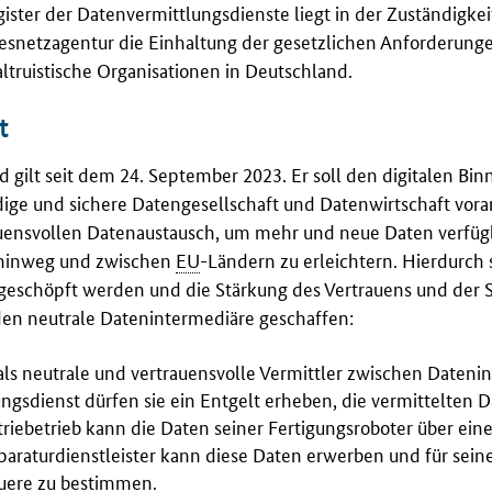
ster der Datenvermittlungsdienste liegt in der Zuständigkei
snetzagentur die Einhaltung der gesetzlichen Anforderung
truistische Organisationen in Deutschland.
t
nd gilt seit dem 24. September 2023. Er soll den digitalen Bi
ige und sichere Datengesellschaft und Datenwirtschaft vora
auensvollen Datenaustausch, um mehr und neue Daten verfüg
 hinweg und zwischen
EU
-Ländern zu erleichtern. Hierdurch 
sgeschöpft werden und die Stärkung des Vertrauens und der S
en neutrale Datenintermediäre geschaffen:
 als neutrale und vertrauensvolle Vermittler zwischen Dateni
ngsdienst dürfen sie ein Entgelt erheben, die vermittelten 
striebetrieb kann die Daten seiner Fertigungsroboter über ein
eparaturdienstleister kann diese Daten erwerben und für sei
uere zu bestimmen.