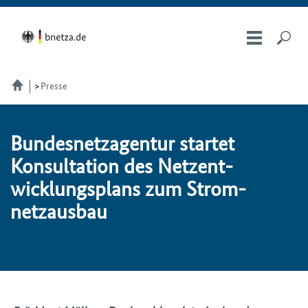
Presse
Bundesnetzagentur star­tet
Kon­sul­ta­ti­on des Netz­ent­
wick­lungs­plans zum Strom­
netz­aus­bau