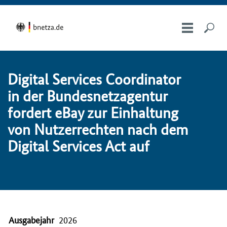
Di­gi­tal Ser­vices Coor­di­na­tor
in der Bundesnetzagentur
for­dert eBay zur Ein­hal­tung
von Nut­zer­rech­ten nach dem
Di­gi­tal Ser­vices Act auf
Ausgabejahr
2026