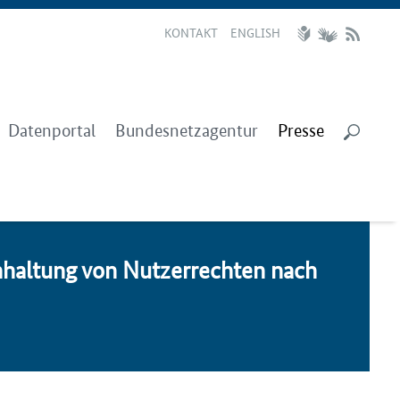
KONTAKT
ENGLISH
Datenportal
Bundesnetzagentur
Presse
n­hal­tung von Nut­zer­rech­ten nach