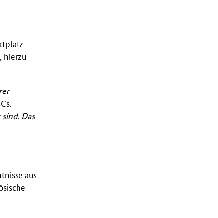
ktplatz
, hierzu
rer
SCs
.
 sind. Das
tnisse aus
ösische