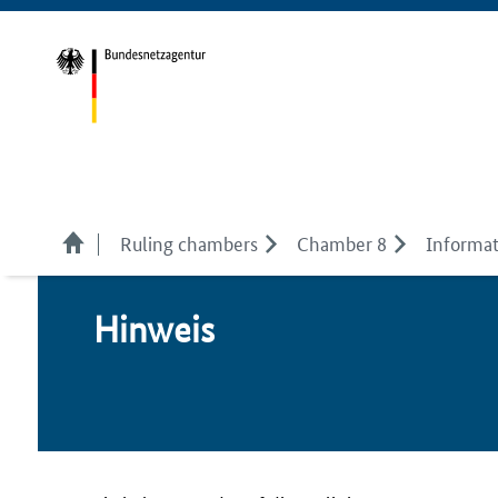
Ruling chambers
Chamber 8
Informat
Hin­weis