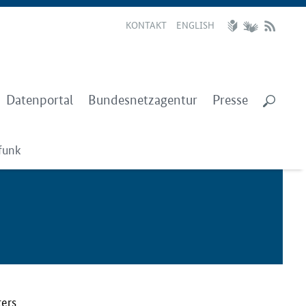
KONTAKT
ENGLISH
Datenportal
Bundesnetzagentur
Presse
funk
ters