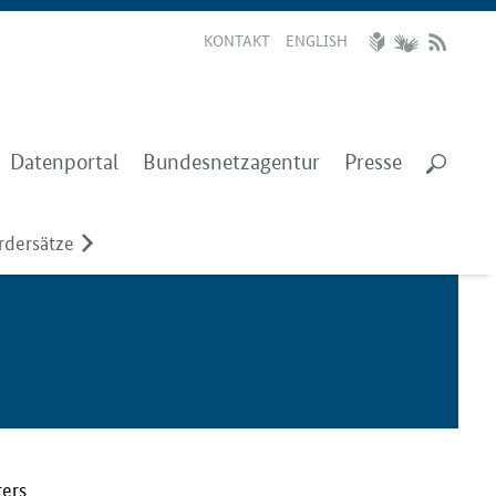
KONTAKT
ENGLISH
Datenportal
Bundesnetzagentur
Presse
rdersätze
ters