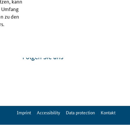
utzen, kann
nd Umfang
en zu den
s.
Folgen Sie uns
ServiceMenu
Imprint
Accessibility
Data protection
Kontakt