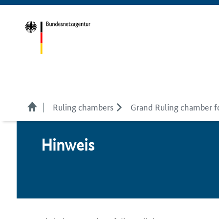
Ruling chambers
Grand Ruling chamber f
Hin­weis