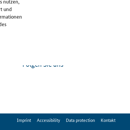
s nutzen,
rt und
ormationen
des
Folgen Sie uns
ServiceMenu
Imprint
Accessibility
Data protection
Kontakt