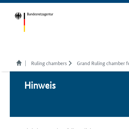
Ruling chambers
Grand Ruling chamber f
Hin­weis